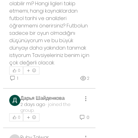
olabilir mi? Hangi ligleri takip 
etmemi, hangi kaynaklardan 
futbol tarihi ve analizleri 
öğrenmemi önerirsiniz? Futbolun 
sadece bir oyun olmadığını 
düşünüyorum ve bu büyük 
dünyayı daha yakından tanımak 
istiyorum. Tavsiyeleriniz benim için 
çok değerli olacak.
0
1
2
Дарья Шайденкова
2 days ago
·
joined the
group.
0
0
Ruby Talwar