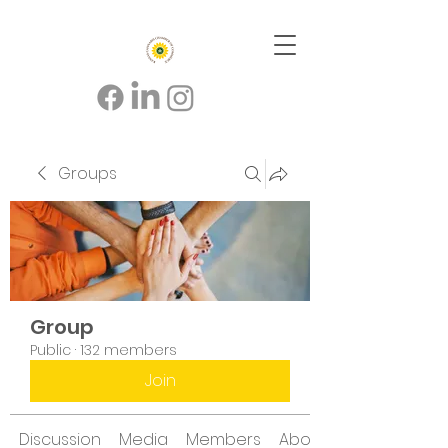
Groups
Group
Public
·
132 members
Join
Discussion
Media
Members
About