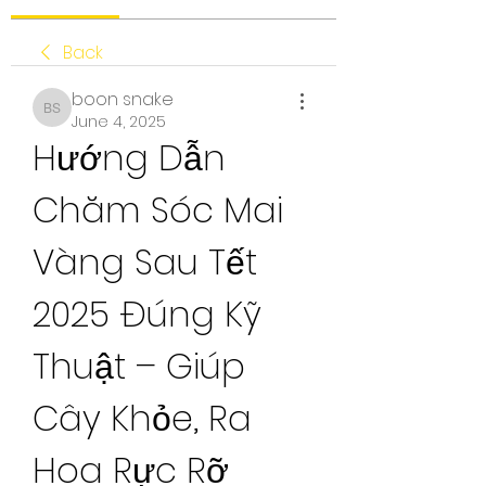
Back
boon snake
boon snake
June 4, 2025
Hướng Dẫn 
Chăm Sóc Mai 
Vàng Sau Tết 
2025 Đúng Kỹ 
Thuật – Giúp 
Cây Khỏe, Ra 
Hoa Rực Rỡ 