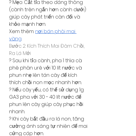
? Mẹo: Cắt tỉa theo dáng thông 
(cành trên ngắn hơn cành dưới) 
giúp cây phát triển cân đối và 
khỏe mạnh hơn.
Xem thêm: 
nơi bán phôi mai 
vàng
.
Bước 2: Kích Thích Mai Đâm Chồi, 
Ra Lá Mới
? Sau khi tỉa cành, pha 1 thìa cà 
phê phân urê với 10 lít nước và 
phun nhẹ lên tán cây để kích 
thích chồi non mọc nhanh hơn.
? Nếu cây yếu, có thể sử dụng 1g 
GA3 pha với 30 - 40 lít nước để 
phun lên cây giúp cây phục hồi 
nhanh.
? Khi cây bắt đầu ra lá non, tăng 
cường ánh sáng tự nhiên để mai 
cứng cáp hơn.