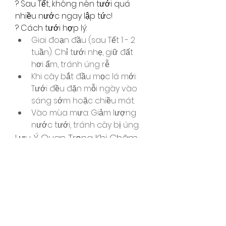
? Sau Tết, không nên tưới quá 
nhiều nước ngay lập tức!
? Cách tưới hợp lý:
Giai đoạn đầu (sau Tết 1 - 2 
tuần): Chỉ tưới nhẹ, giữ đất 
hơi ẩm, tránh úng rễ.
Khi cây bắt đầu mọc lá mới: 
Tưới đều đặn mỗi ngày vào 
sáng sớm hoặc chiều mát.
Vào mùa mưa: Giảm lượng 
nước tưới, tránh cây bị úng.
Lưu Ý Quan Trọng Khi Chăm 
Sóc Mai Sau Tết
✅ Không bón phân hóa học 
ngay sau Tết vì rễ còn yếu, dễ làm 
cây bị sốc.✅ Không đặt cây dưới 
ánh nắng gắt đột ngột, cần tập 
nắng từ từ.✅ Quan sát cây 
thường xuyên để phát hiện sâu 