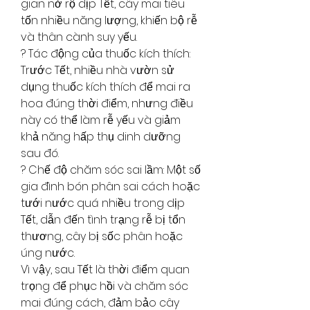
gian nở rộ dịp Tết, cây mai tiêu 
tốn nhiều năng lượng, khiến bộ rễ 
và thân cành suy yếu.
? Tác động của thuốc kích thích: 
Trước Tết, nhiều nhà vườn sử 
dụng thuốc kích thích để mai ra 
hoa đúng thời điểm, nhưng điều 
này có thể làm rễ yếu và giảm 
khả năng hấp thụ dinh dưỡng 
sau đó.
? Chế độ chăm sóc sai lầm: Một số 
gia đình bón phân sai cách hoặc 
tưới nước quá nhiều trong dịp 
Tết, dẫn đến tình trạng rễ bị tổn 
thương, cây bị sốc phân hoặc 
úng nước.
Vì vậy, sau Tết là thời điểm quan 
trọng để phục hồi và chăm sóc 
mai đúng cách, đảm bảo cây 