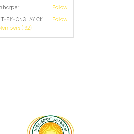
a harper
Follow
T THE KHONG LAY CK
Follow
E KHONG LAY CK
 Members (132)