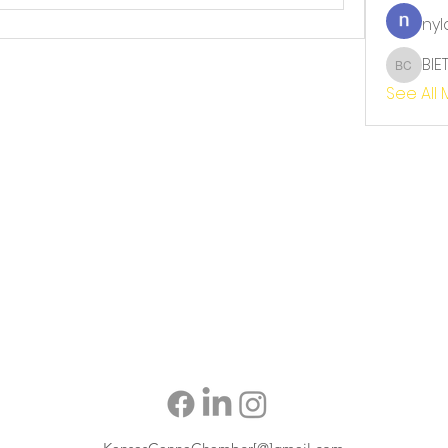
nyl
BIE
BIET TH
See All