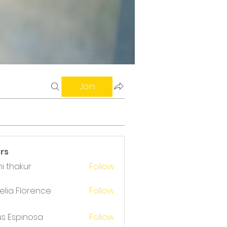
Join
rs
i thakur
Follow
akur
ods
lia Florence
Follow
us Espinosa
Follow