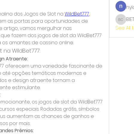
nyl
lina dos Jogos de Slot na 
WildBet777
, 
BIE
rem as portas para oportunidades de 
BIET TH
See All
 artigo, vamos mergulhar nas 
 que fazem dos jogos de slot da WildBet777 
 os amantes de cassino online.
 na WildBet777:
gn Atraente:
t777 oferecem uma variedade fascinante de 
rô até opções temáticas modernas e 
dos e design atraente tornam a 
ente estimulante.
:
mocionante, os jogos de slot da WildBet777 
ursos especiais. Rodadas grátis, símbolos 
ônus aumentam as chances de ganhos e 
os por mais.
andes Prêmios: