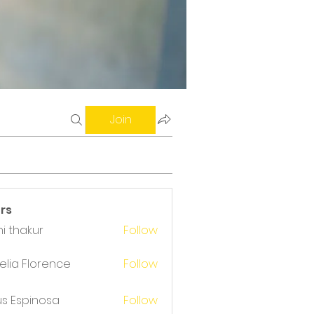
Join
rs
i thakur
Follow
akur
lia Florence
Follow
us Espinosa
Follow