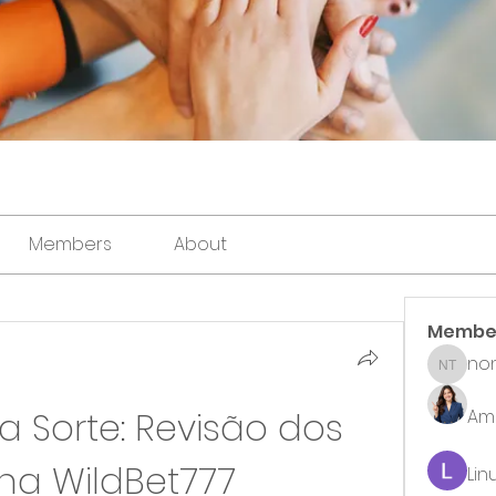
Members
About
Membe
non
noni th
 Sorte: Revisão dos 
Ame
 na WildBet777
Lin