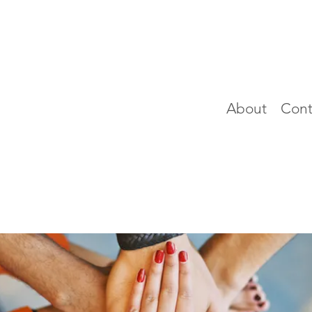
About
Cont