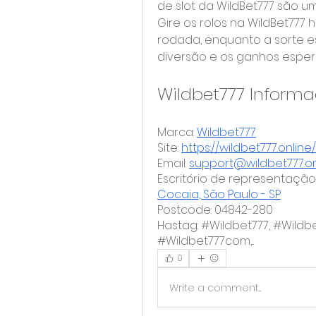
de slot da WildBet777 são u
Gire os rolos na WildBet777
rodada, enquanto a sorte es
diversão e os ganhos espe
Wildbet777 Informa
Marca: 
Wildbet777
Site: 
https://wildbet777.online/
Email: 
support@wildbet777.on
Escritório de representação:
Cocaia, São Paulo - SP
Postcode: 04842-280
Hastag: #Wildbet777, #Wildbet
#Wildbet777com,...
0
Write a comment...